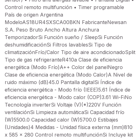
Control remoto multifunción • Timer programable
País de origen Argentina
ModeloAS18UR4SXSCA00BKN FabricanteNewsan
S.A. Peso Bruto Ancho Altura Anchura
TemporizadorSi Función sueño / SleepSi Función
deshumidificaciónSi Filtros lavablesSi Tipo de
climatizaciónFrío/Calor Tipo de aire acondicionadoSplit
Tipo de gas refrigeranteR410a Clase de eficiencia
energética (Modo Frío)A++ Color del panelNegro
Clase de eficiencia energética (Modo Calor)A Nivel de
ruido máximo (dB)45.0 Pantalla digitalSi Índice de
eficiencia energética - Modo frío (IEEE)5.61 Índice de
eficiencia energética - Modo calor (COP)3.61 Wi-FiNo
Tecnología inverterSi Voltaje (V)(*)220V Función
ventilaciónSi Limpieza automáticaSi Capacidad frío
(W)5500.0 Capacidad calor (W)5700.0 Estibajes
(Unidades)4 Medidas - Unidad física externa (mm)810
x 585 x 280 Control remoto multifunciónSi Incluye kit