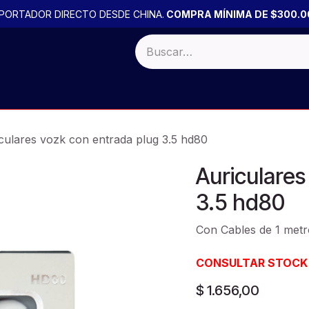
PORTADOR DIRECTO DESDE CHINA.
COMPRA MÍNIMA DE $300.0
 BULTO
Productos por PACK
PROMOCIONES
OFERTA
culares vozk con entrada plug 3.5 hd80
Auriculares
3.5 hd80
Con Cables de 1 metro
CONSULTAR STOCK
$
1.656,00