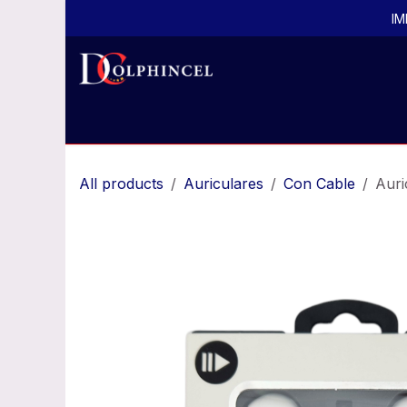
Ir al contenido
IM
Inicio
Todos los productos
Productos por
All products
Auriculares
Con Cable
Auri