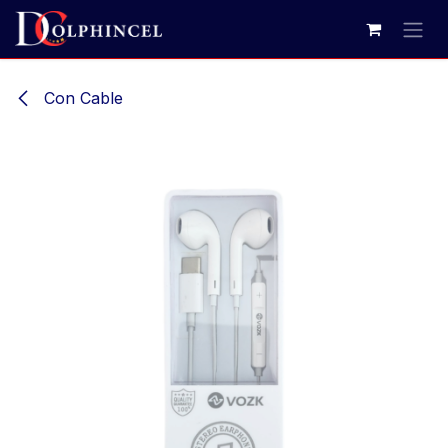
Ir al contenido
Con Cable