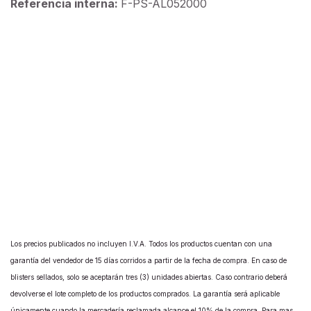
Referencia interna:
F-PS-AL052000
Los precios publicados no incluyen I.V.A. Todos los productos cuentan con una
garantía del vendedor de 15 días corridos a partir de la fecha de compra. En caso de
blisters sellados, solo se aceptarán tres (3) unidades abiertas. Caso contrario deberá
devolverse el lote completo de los productos comprados. La garantía será aplicable
únicamente cuando la mercadería reclamada alcance el 10% de la compra. Para mas