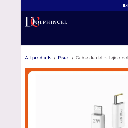
Ir al contenido
IM
Inicio
Todos los productos
Productos por
All products
Pisen
Cable de datos tejido 