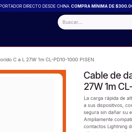
PORTADOR DIRECTO DESDE CHINA.
COMPRA MÍNIMA DE $300.0
 BULTO
Productos por PACK
PROMOCIONES
OFERTA
colorido C a L 27W 1m CL-PD10-1000 PISEN
Cable de da
27W 1m CL
La carga rápida de al
a sus dispositivos, c
segura sin dañar su e
Ampliamente compatibl
contactos Lightning 