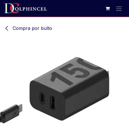
Ir al contenido
Compra por bulto