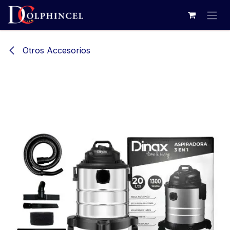
Ir al contenido
Otros Accesorios