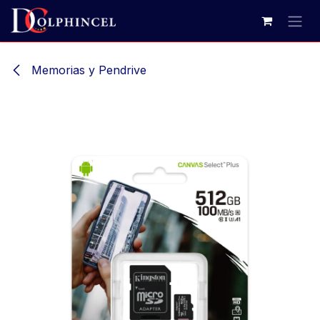
Ir al contenido
Memorias y Pendrive