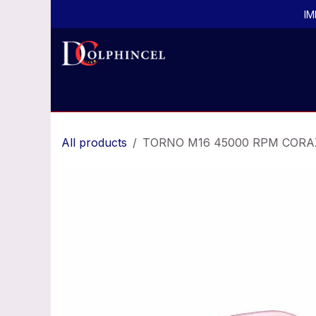
Ir al contenido
IM
Inicio
Todos los productos
Productos por
All products
TORNO M16 45000 RPM CORA