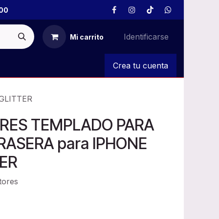
00
Identificarse
Mi carrito
S
Crea tu cuenta
GLITTER
RES TEMPLADO PARA
ASERA para IPHONE
ER
tores