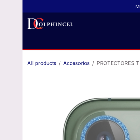
Ir al contenido
IM
Inicio
Todos los productos
Productos por
All products
Accesorios
PROTECTORES T