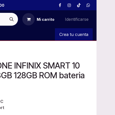
00
Identificarse
Mi carrito
S
Crea tu cuenta
E INFINIX SMART 10
8GB 128GB ROM bateria
-C
ort