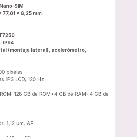
: Nano-SIM
x 77,01 x 8,25 mm
 T7250
: IP64
ital (montaje lateral), acelerómetro,
00 píxeles
das IPS LCD, 120 Hz
 ROM: 128 GB de ROM+4 GB de RAM+4 GB de
or, 1,12 um, AF