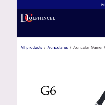
Ir al contenido
IM
Inicio
Todos los productos
Productos por
All products
Auriculares
Auricular Gamer