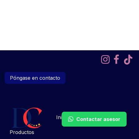
Póngase en contacto
Inicio
Sobre No​sot​ros​​​
Contactar asesor
Productos